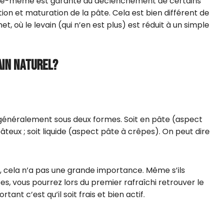
 elle-même est garante du déclenchement de certains
on et maturation de la pâte. Cela est bien différent de
t, où le levain (qui n’en est plus) est réduit à un simple
AIN NATUREL?
te généralement sous deux formes. Soit en pâte (aspect
pâteux ; soit liquide (aspect pâte à crêpes). On peut dire
x, cela n’a pas une grande importance. Même s’ils
es, vous pourrez lors du premier rafraîchi retrouver le
ant c’est qu’il soit frais et bien actif.