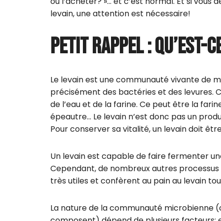
ou l’acheter? »… et c’est normal. Et si vous 
levain, une attention est nécessaire!
PETIT RAPPEL : QU’EST-CE
Le levain est une communauté vivante de mi
précisément des bactéries et des levures. Ce
de l’eau et de la farine. Ce peut être la farin
épeautre… Le levain n’est donc pas un produi
Pour conserver sa vitalité, un levain doit êtr
Un levain est capable de faire fermenter un
Cependant, de nombreux autres processus bi
très utiles et confèrent au pain au levain to
La nature de la communauté microbienne (c’
composent) dépend de plusieurs facteurs: e