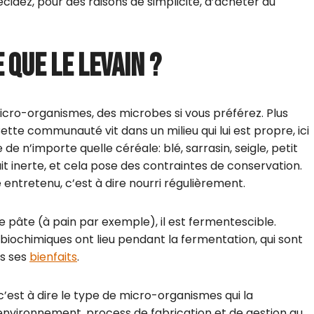
décidez, pour des raisons de simplicité, d’acheter du
 QUE LE LEVAIN ?
cro-organismes, des microbes si vous préférez. Plus
tte communauté vit dans un milieu qui lui est propre, ici
e de n’importe quelle céréale: blé, sarrasin, seigle, petit
t inerte, et cela pose des contraintes de conservation.
e entretenu, c’est à dire nourri régulièrement.
e pâte (à pain par exemple), il est fermentescible.
ochimiques ont lieu pendant la fermentation, qui sont
us ses
bienfaits
.
est à dire le type de micro-organismes qui la
nvironnement, process de fabrication et de gestion au