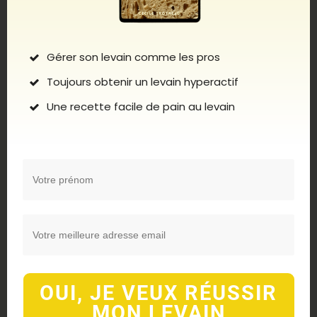
femmes qui nous ont précédés. Nous
avons tous appris cette technique d’une ou
plusieurs personnes qui l’ont elles-même
Gérer son levain comme les pros
apprise de quelqu’un d’autre, etc. Cela me
relie aux générations passées et me fait
Toujours obtenir un levain hyperactif
ressentir de la gratitude à leur égard. Mais
Une recette facile de pain au levain
cette gratitude va plus loin: à la vie en
général, et notamment à tout ce monde
merveilleux des micro-organismes.
Ce site est là pour partager ce savoir, et se
veut le plus accessible possible, tout en
fournissant des informations sérieuses,
approfondies et de qualité.
Pour vous aussi devenir boulangère ou
boulanger:
formations et ateliers animées
OUI, JE VEUX RÉUSSIR
par Cécile
.
MON LEVAIN