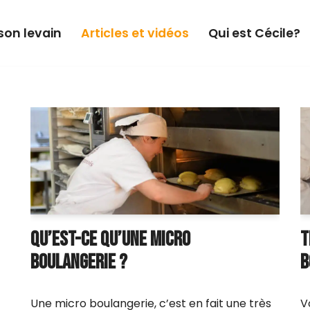
son levain
Articles et vidéos
Qui est Cécile?
QU’EST-CE QU’UNE MICRO
T
BOULANGERIE ?
B
Une micro boulangerie, c’est en fait une très
V