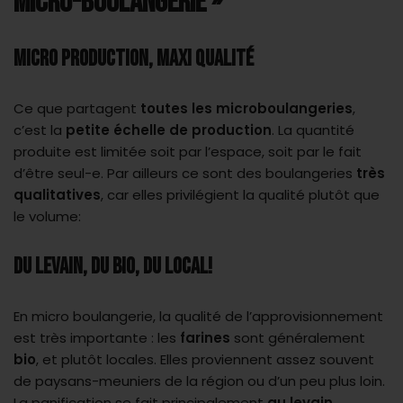
MICRO-BOULANGERIE »
MICRO PRODUCTION, MAXI QUALITÉ
Ce que partagent
toutes les
microboulangeries
,
c’est la
petite échelle de production
. La quantité
produite est limitée soit par l’espace, soit par le fait
d’être seul-e. Par ailleurs ce sont des boulangeries
très
qualitatives
, car elles privilégient la qualité plutôt que
le volume:
DU LEVAIN, DU BIO, DU LOCAL
!
En micro boulangerie, la qualité de l’approvisionnement
est très importante : les
farines
sont généralement
bio
, et plutôt locales. Elles proviennent assez souvent
de paysans-meuniers de la région ou d’un peu plus loin.
La panification se fait principalement
au levain
,