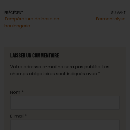
PRÉCÉDENT
SUIVANT
Température de base en
Fermentolyse
boulangerie
Laisser un commentaire
Votre adresse e-mail ne sera pas publiée.
A
Les
champs obligatoires sont indiqués avec
lt
*
e
r
Nom
*
n
a
ti
v
E-mail
*
e
: