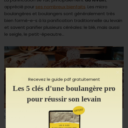
apprécié pour
ses nombreux bienfaits
. Les micro
boulangères et boulangers sont généralement très
bien formé-e-s à la panification traditionnelle au levain
et savent panifier plusieurs céréales: le blé, mais aussi
le seigle, le petit-épeautre…
Recevez le guide pdf gratuitement
Les 5 clés d'une boulangère pro
pour réussir son levain
Gros pains bio au levain sur le comptoir de ma micro
boulangerie.