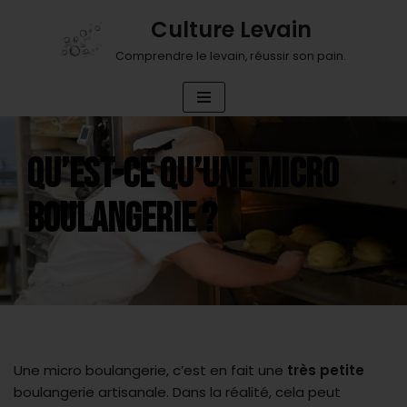
Culture Levain
Aller
Comprendre le levain, réussir son pain.
au
contenu
QU’EST-CE QU’UNE MICRO
BOULANGERIE ?
Une micro boulangerie, c’est en fait une
très petite
boulangerie artisanale. Dans la réalité, cela peut