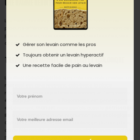
UNE GAMME RÉDUITE
Les micro-boulangeries proposent un nombre de
produits différents assez restreint, principalement des
pains au levain, mais aussi souvent des brioches, des
cookies…
Gérer son levain comme les pros
Toujours obtenir un levain hyperactif
TRAVAIL TRÈS MANUEL, LOW TECH ET ÉCOLOGIQUE
Une recette facile de pain au levain
Les
microboulangeries
sont très peu mécanisées. Le
matériel est ainsi restreint, cela limite la place
nécessaire, mais aussi l’investissement et l’empreinte
écologique du projet. Le
façonnage
est généralement
entièrement
manuel
, mais parfois aussi le
pétrissage
.
Il y a une recherche d’une production plus
écologique.
Cela peut se concrétiser par l’utilisation du four à bois,
ou de l’électricité d’origine renouvelable, mais aussi par
l’absence de chambre froide…