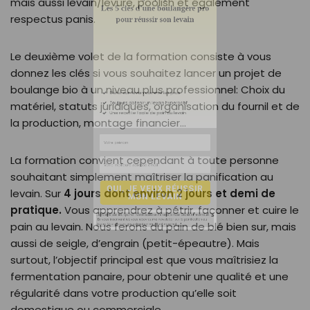
mais aussi levain/levure, poolish et également
respectus panis.
Le deuxième volet de la formation consiste à vous
Gérer son levain comme les pros
donnez les clés si vous souhaitez lancer un projet de
boulange bio à un niveau plus professionnel: Choix du
Toujours obtenir un levain hyperactif
matériel, statuts juridiques, organisation du fournil et de
Une recette facile de pain au levain
la production, montage financier…
La formation convient cependant à toute personne
souhaitant simplement maîtriser la panification au
levain. Sur
4 jours dont environ 2 jours et demi de
pratique.
Vous apprendrez à pétrir, façonner et cuire le
pain au levain. Nous ferons du pain de blé bien sur, mais
aussi de seigle, d’engrain (petit-épeautre). Mais
surtout, l’objectif principal est que vous maîtrisiez la
fermentation panaire, pour obtenir une qualité et une
régularité dans votre production qu’elle soit
OUI, JE VEUX RÉUSSIR
domestique ou commerciale.