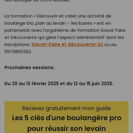
MON LEVAIN
La formation « Découvrir et créer une activité de
boulange bio, pain au levain – les bases » est en
Je n'aime pas les spams : votre adresse ne sera jamais cédée ni revendue.
En vous inscrivant ici, vous recevrez ma newsletter sur la panification au
partenariat avec l’organisme de formation Savoir Faire
levain.
Vous pouvez vous désabonner à tout moment.
et Découverte qui gère l’aspect administratif dont les
inscriptions:
Savoir-Faire et découverte: ici
ou au
0970805262.
Prochaines sessions:
Du 20 au 13 février 2025 et du 12 au 15 juin 2025.
Recevez gratuitement mon guide
Les 5 clés d'une boulangère pro
pour réussir son levain