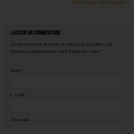
faut-il pour faire du pain ?
Laisser un commentaire
Votre adresse e-mail ne sera pas publiée.
A
Les
champs obligatoires sont indiqués avec
lt
*
e
r
Nom
*
n
a
ti
v
E-mail
*
e
:
Site web