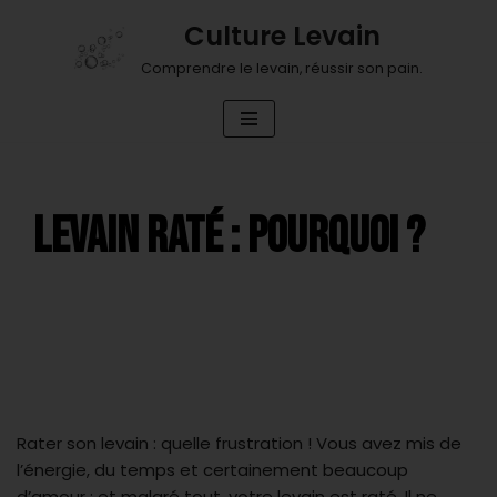
Culture Levain
Aller
Comprendre le levain, réussir son pain.
au
contenu
LEVAIN RATÉ : POURQUOI ?
Rater son levain : quelle frustration ! Vous avez mis de
l’énergie, du temps et certainement beaucoup
d’amour ; et malgré tout, votre levain est raté. Il ne