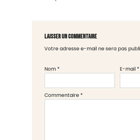
Laisser un commentaire
Votre adresse e-mail ne sera pas publi
A
lt
e
Nom
*
E-mail
*
r
n
a
Commentaire
*
ti
v
e
: