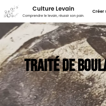
Culture Levain
Créer 
Aller
Comprendre le levain, réussir son pain.
au
contenu
TRAITÉ DE BOUL