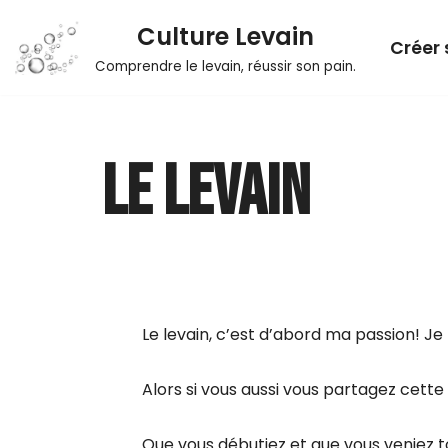
Culture Levain
Créer 
Aller
Comprendre le levain, réussir son pain.
au
contenu
LE LEVAIN
Le levain, c’est d’abord ma passion! Je
Alors si vous aussi vous partagez cette
Que vous débutiez et que vous veniez to