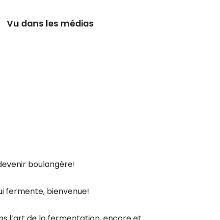
Vu dans les médias
 devenir boulangère!
qui fermente, bienvenue!
s l’art de la fermentation, encore et