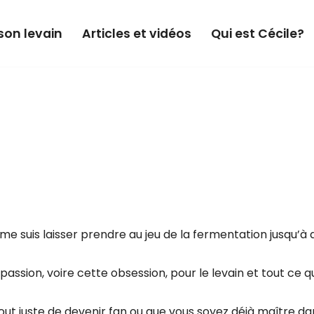
son levain
Articles et vidéos
Qui est Cécile?
 me suis laisser prendre au jeu de la fermentation jusqu’à
 passion, voire cette obsession, pour le levain et tout ce 
ut juste de devenir fan ou que vous soyez déjà maître dan